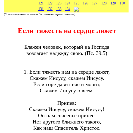
121
122
123
124
125
126
127
128
129
130
131
132
133
134
(С навигационной панелью Вы можете перелистывать)
Если тяжесть на сердце ляжет
Блажен человек, который на Господа
возлагает надежду свою. (Пс. 39:5)
1. Если тяжесть нам на сердце ляжет,
Скажем Иисусу, скажем Иисусу.
Если горе давит нас и морит,
Скажем Иисусу о всем.
Припев:
Скажем Иисусу, скажем Иисусу!
Он нам спасенье принес.
Нет другого ближнего такого,
Как наш Спаситель Христос.