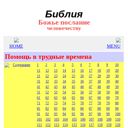
Библия
Божье послание
человечеству
HOME
MENU
Помощь в трудные времена
Содержание
1
2
3
4
5
6
7
8
9
10
11
12
13
14
15
16
17
18
19
20
21
22
23
24
25
26
27
28
29
30
31
32
33
34
35
36
37
38
39
40
41
42
43
44
45
46
47
48
49
50
51
52
53
54
55
56
57
58
59
60
61
62
63
64
65
66
67
68
69
70
71
72
73
74
75
76
77
78
79
80
81
82
83
84
85
86
87
88
89
90
91
92
93
94
95
96
97
98
99
100
101
102
103
104
105
106
107
108
109
110
111
112
113
114
115
116
117
118
119
120