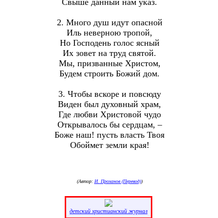
Свыше данный нам указ.
2. Много душ идут опасной
Иль неверною тропой,
Но Господень голос ясный
Их зовет на труд святой.
Мы, призванные Христом,
Будем строить Божий дом.
3. Чтобы вскоре и повсюду
Виден был духовный храм,
Где любви Христовой чудо
Открывалось бы сердцам, –
Боже наш! пусть власть Твоя
Обоймет земли края!
(Автор:
И. Проханов (Перевод)
)
детский христианский журнал