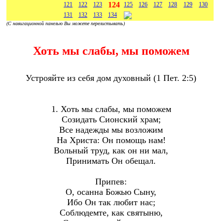
124
121
122
123
125
126
127
128
129
130
131
132
133
134
(С навигационной панелью Вы можете перелистывать)
Хоть мы слабы, мы поможем
Устрояйте из себя дом духовный (1 Пет. 2:5)
1. Хоть мы слабы, мы поможем
Созидать Сионский храм;
Все надежды мы возложим
На Христа: Он помощь нам!
Вольный труд, как он ни мал,
Принимать Он обещал.
Припев:
О, осанна Божью Сыну,
Ибо Он так любит нас;
Соблюдемте, как святыню,